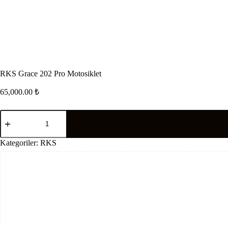
RKS Grace 202 Pro Motosiklet
65,000.00
₺
RKS
Grace
202
Pro
Kategoriler:
RKS
Motosiklet
adet