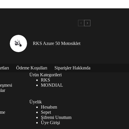
RKS Azure 50 Motosiklet
tları
Ödeme Koşulları
Siparişler Hakkında
Ürün Kategorileri
RKS
leşmesi
MONDIAL
lar
Üyelik
Hesabım
rme
Sepet
Şifremi Unuttum
Üye Girişi