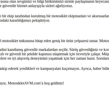
a olan sevgimizi ve bilgi birikimimizi sizinle paylaşmanın heyecanını 
 güvenilir hizmet anlayışıyla sizleri ağırlıyoruz.
r ekip tarafından kurulmuş bir motosiklet ekipmanları ve aksesuarlar
aki kararlılığımızı pekiştiriyor.
osiklet tutkununa hitap eden geniş bir ürün yelpazesi sunar. Motosikle
ni kanıtlamış güvenilir markalardan seçilir. Sürüş güvenliğiniz ve konfo
lı ve güvenli bir şekilde kapınıza ulaştırmak için özveriyle çalışır. M
ere en iyi alışveriş deneyimini yaşatmak için her zaman hazır. Soruları
akip ederek yenilikleri ve kampanyaları kaçırmayın. Ayrıca, haber bült
radayız. MotosikletAVM.com’a hoş geldiniz!