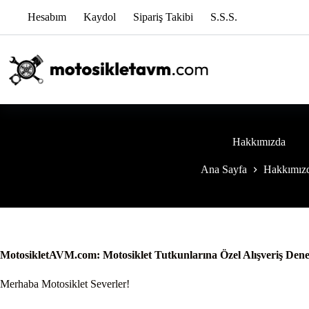
Skip
Hesabım
Kaydol
Sipariş Takibi
S.S.S.
to
content
Hakkımızda
Ana Sayfa
Hakkımız
MotosikletAVM.com: Motosiklet Tutkunlarına Özel Alışveriş Den
Merhaba Motosiklet Severler!