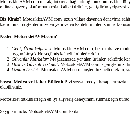
MotosikletAVM.com olarak, tutkuyla bağlı olduğumuz motosiklet dünyasın
online alışveriş platformumuzda, kaliteli ürünler, geniş ürün yelpazesi ve
Biz Kimiz?
MotosikletAVM.com, uzun yıllara dayanan deneyime sahip bi
kadromuz, müşterilerimize en yeni ve en kaliteli ürünleri sunma konusund
Neden MotosikletAVM.com?
Geniş Ürün Yelpazesi:
MotosikletAVM.com, her marka ve model mot
uygun bir şekilde seçilmiş kaliteli ürünlerle dolu.
Güvenilir Markalar:
Mağazamızda yer alan ürünler, sektörde kendi
Hızlı ve Güvenli Teslimat:
MotosikletAVM.com, siparişlerinizi hız
Uzman Destek:
MotosikletAVM.com müşteri hizmetleri ekibi, sizl
Sosyal Medya ve Haber Bülteni:
Bizi sosyal medya hesaplarımızdan t
olabilirsiniz.
Motosiklet tutkunları için en iyi alışveriş deneyimini sunmak için bu
Saygılarımızla, MotosikletAVM.com Ekibi