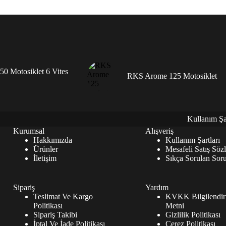
0 Motosiklet 6 Vites
RKS Arome 125 Motosiklet
Kullanım Şar
Kurumsal
Alışveriş
Hakkımızda
Kullanım Şartları
Ürünler
Mesafeli Satış Söz
İletişim
Sıkça Sorulan Soru
Sipariş
Yardım
Teslimat Ve Kargo
KVKK Bilgilendi
Politikası
Metni
Sipariş Takibi
Gizlilik Politikası
İptal Ve İade Politikası
Çerez Politikası