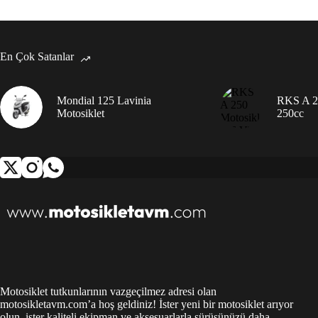
En Çok Satanlar
Mondial 125 Lavinia
RKS A 25
Motosiklet
250cc
Motosiklet tutkunlarının vazgeçilmez adresi olan
motosikletavm.com’a hoş geldiniz! İster yeni bir motosiklet arıyor
olun, ister kaliteli ekipman ve aksesuarlarla sürüşünüzü daha