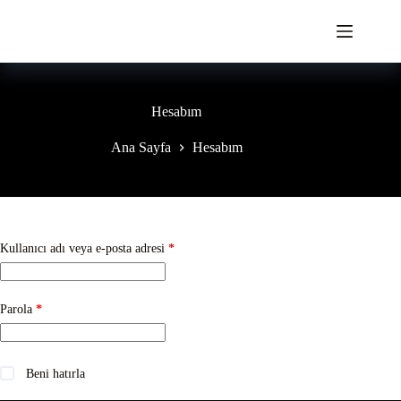
Skip
to
content
Hesabım
Ana Sayfa
Hesabım
Gerekli
Kullanıcı adı veya e-posta adresi
*
Gerekli
Parola
*
Beni hatırla