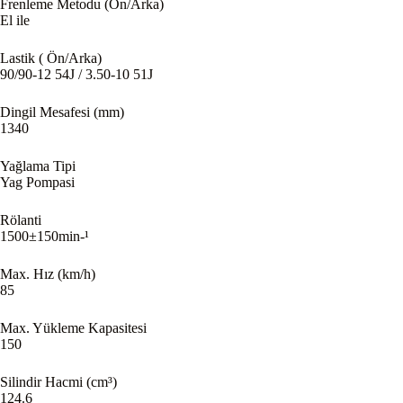
Frenleme Metodu (Ön/Arka)
El ile
Lastik ( Ön/Arka)
90/90-12 54J / 3.50-10 51J
Dingil Mesafesi (mm)
1340
Yağlama Tipi
Yag Pompasi
Rölanti
1500±150min-¹
Max. Hız (km/h)
85
Max. Yükleme Kapasitesi
150
Silindir Hacmi (cm³)
124.6