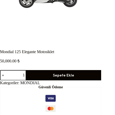
Mondial 125 Elegante Motosiklet
50,000.00
₺
Mondial
Sepete Ekle
125
Elegante
Kategoriler:
MONDIAL
Motosiklet
Güvenli Ödeme
adet